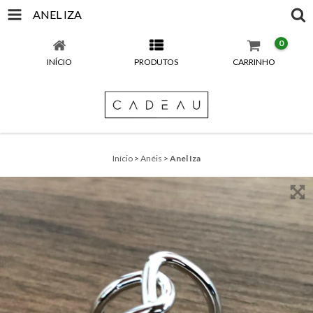
ANEL IZA
0
INÍCIO
PRODUTOS
CARRINHO
Início
>
Anéis
>
Anel Iza