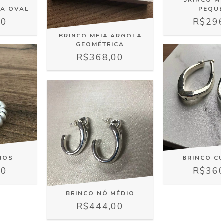
UA OVAL
PEQU
00
R$29
BRINCO MEIA ARGOLA
GEOMÉTRICA
R$368,00
MOS
BRINCO 
00
R$36
BRINCO NÓ MÉDIO
R$444,00